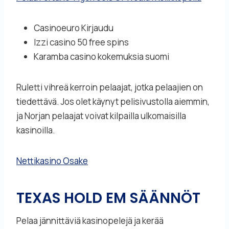
Casinoeuro Kirjaudu
Izzi casino 50 free spins
Karamba casino kokemuksia suomi
Ruletti vihreä kerroin pelaajat, jotka pelaajien on
tiedettävä. Jos olet käynyt pelisivustolla aiemmin,
ja Norjan pelaajat voivat kilpailla ulkomaisilla
kasinoilla.
Nettikasino Osake
TEXAS HOLD EM SÄÄNNÖT
Pelaa jännittäviä kasinopelejä ja kerää