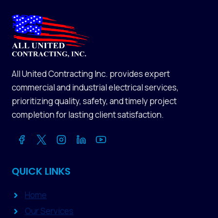
All United Contracting Inc. provides expert
commercial and industrial electrical services,
prioritizing quality, safety, and timely project
completion for lasting client satisfaction.
QUICK LINKS
Home
Our Services