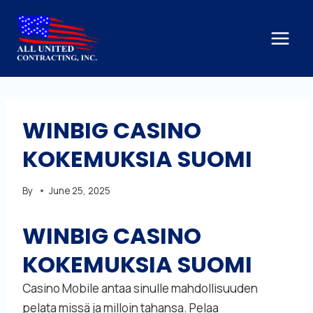
Skip
to
content
WINBIG CASINO
KOKEMUKSIA SUOMI
By
June 25, 2025
WINBIG CASINO
KOKEMUKSIA SUOMI
Casino Mobile antaa sinulle mahdollisuuden
pelata missä ja milloin tahansa.
Pelaa