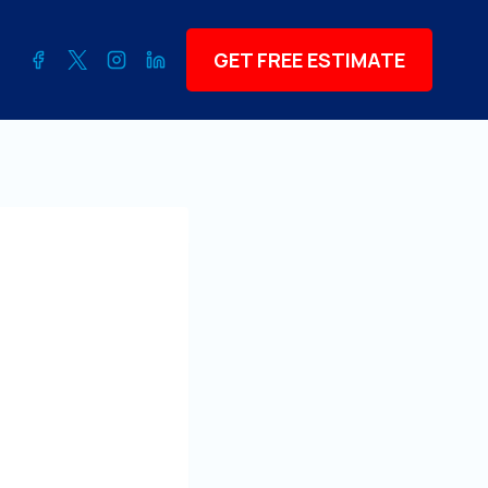
GET FREE ESTIMATE