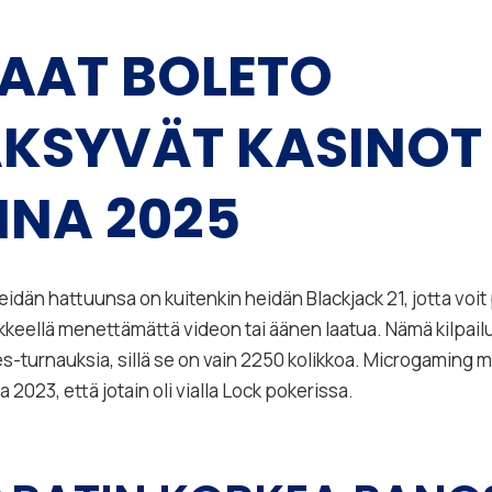
AAT BOLETO
KSYVÄT KASINOT
NA 2025
eidän hattuunsa on kuitenkin heidän Blackjack 21, jotta voit
iikkeellä menettämättä videon tai äänen laatua. Nämä kilpail
s-turnauksia, sillä se on vain 2250 kolikkoa. Microgaming mo
2023, että jotain oli vialla Lock pokerissa.