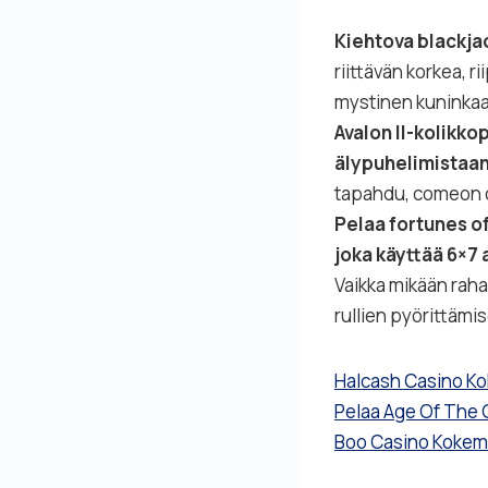
Kiehtova blackjac
riittävän korkea, r
mystinen kuninkaal
Avalon II-kolikkop
älypuhelimistaan
tapahdu, comeon c
Pelaa fortunes of
joka käyttää 6×7 
Vaikka mikään rahap
rullien pyörittämis
Halcash Casino K
Pelaa Age Of The 
Boo Casino Kokem