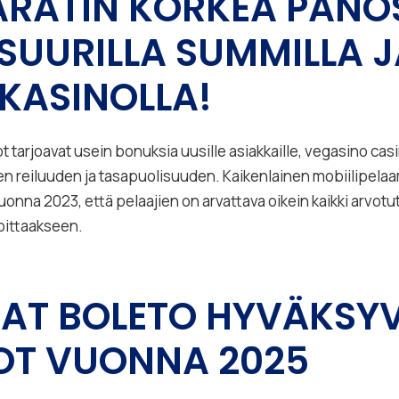
RATIN KORKEA PANO
 SUURILLA SUMMILLA 
 KASINOLLA!
t tarjoavat usein bonuksia uusille asiakkaille, vegasino cas
ien reiluuden ja tasapuolisuuden. Kaikenlainen mobiilipela
uonna 2023, että pelaajien on arvattava oikein kaikki arvotut
oittaakseen.
AT BOLETO HYVÄKSY
OT VUONNA 2025