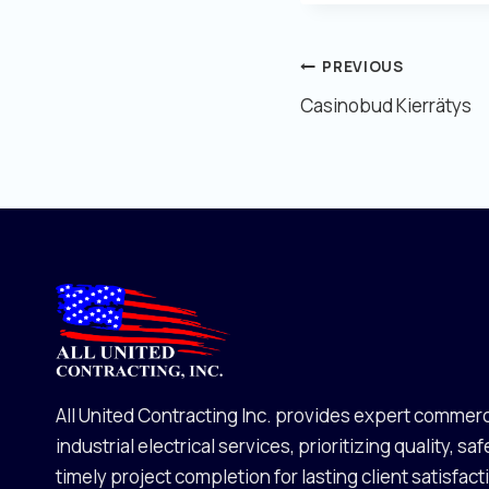
POST
PREVIOUS
Casinobud Kierrätys
NAVIGA
All United Contracting Inc. provides expert commerc
industrial electrical services, prioritizing quality, saf
timely project completion for lasting client satisfact