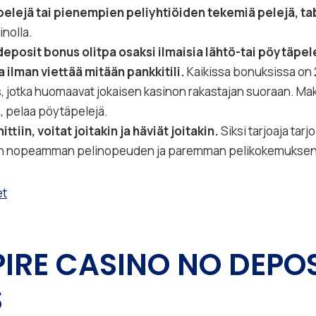
elejä tai pienempien peliyhtiöiden tekemiä pelejä, tab
inolla.
deposit bonus olitpa osaksi ilmaisia lähtö-tai pöytäpele
a ilman viettää mitään pankkitili.
Kaikissa bonuksissa on
 jotka huomaavat jokaisen kasinon rakastajan suoraan. Mak
 pelaa pöytäpelejä.
ttiin, voitat joitakin ja häviät joitakin.
Siksi tarjoaja tarj
ten nopeamman pelinopeuden ja paremman pelikokemuksen
et
IRE CASINO NO DEPOS
S