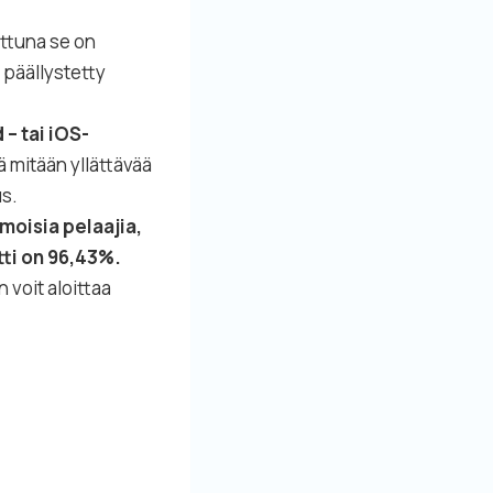
attuna se on
, päällystetty
 – tai iOS-
kä mitään yllättävää
us.
moisia pelaajia,
tti on 96,43%.
 voit aloittaa