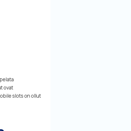
 pelata
ut ovat
bile slots on ollut