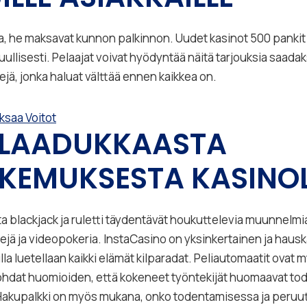
, he maksavat kunnon palkinnon. Uudet kasinot 500 pankit v
uullisesti. Pelaajat voivat hyödyntää näitä tarjouksia saada
ejä, jonka haluat välttää ennen kaikkea on.
ksaa Voitot
 LAADUKKAASTA
OKEMUKSESTA KASINO
ita blackjack ja ruletti täydentävät houkuttelevia muunnelm
ejä ja videopokeria. InstaCasino on yksinkertainen ja hauska
lla luetellaan kaikki elämät kilparadat. Peliautomaatit ovat
ohdat huomioiden, että kokeneet työntekijät huomaavat 
ä. Hakupalkki on myös mukana, onko todentamisessa ja peru