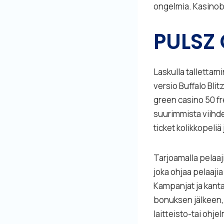
ongelmia. Kasinobo
PULSZ
Laskulla tallettam
versio Buffalo Blit
green casino 50 f
suurimmista viihde
ticket kolikkopeliä
Tarjoamalla pelaaj
joka ohjaa pelaajia
Kampanjat ja kanta
bonuksen jälkeen, 
laitteisto-tai ohje