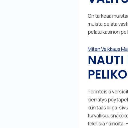
On tärkeää muistaa
muista pelata vast
pelata kasinon pel
Miten Veikkaus Ma
NAUTI
PELIK
Perinteisiä versio
kierrätys pöytäpel
kun taas kilpa-sivu
turvallisuusnäkök
teknisiä häiriöit