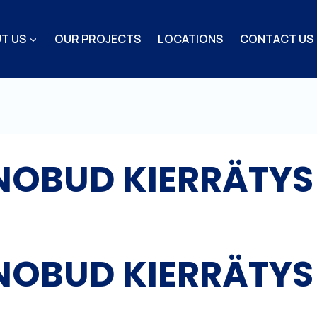
T US
OUR PROJECTS
LOCATIONS
CONTACT US
NOBUD KIERRÄTYS
NOBUD KIERRÄTYS