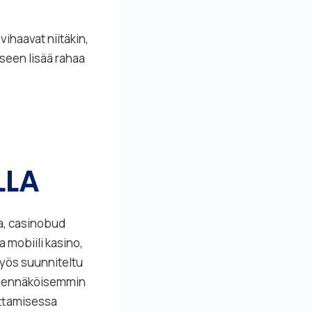
ihaavat niitäkin,
kseen lisää rahaa
LLA
ia, casinobud
 mobiili kasino,
 myös suunniteltu
todennäköisemmin
uttamisessa