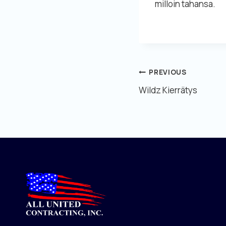
milloin tahansa.
POST
PREVIOUS
Wildz Kierrätys
NAVIGA