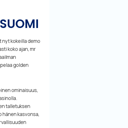
 SUOMI
t nyt kokeilla demo
asti koko ajan, mr
maailman
, pelaa golden
keinen ominaisuus,
asinolla.
en talletuksen
so hänen kasvonsa,
urvallisuuden