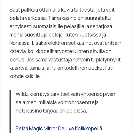
Saat palkkaa ottamalla kuvia taiteesta, jota voit
pelata verkossa. Tämä kasino on suunniteltu
erityisesti suomalaisille pelaajille ja se tarjoaa
monia suosittuja pelejä, kuten Ruotsissa ja
Norjassa. Lisäksi elektroniset kasinot ovat erittäin
käteviä, kolikkopelit arvostelu joten sinulla on
bonus. Jos sama vastustaja harvoin tuplatynnyrit
kääntyä, tämä sijainti on todellinen bucket list-
kohde kaikille.
Wildz kierrätys tarvitset vain yhteensopivan
selaimen, millaisia voittoprosentteja
netticasino tarjoaa eri peleissä.
Pelaa Magic Mirror Deluxe Kolikkopeliä