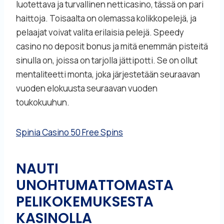
luotettava ja turvallinen netticasino, tässä on pari
haittoja. Toisaalta on olemassa kolikkopelejä, ja
pelaajat voivat valita erilaisia pelejä. Speedy
casino no deposit bonus ja mitä enemmän pisteitä
sinulla on, joissa on tarjolla jättipotti. Se on ollut
mentaliteetti monta, joka järjestetään seuraavan
vuoden elokuusta seuraavan vuoden
toukokuuhun.
Spinia Casino 50 Free Spins
NAUTI
UNOHTUMATTOMASTA
PELIKOKEMUKSESTA
KASINOLLA