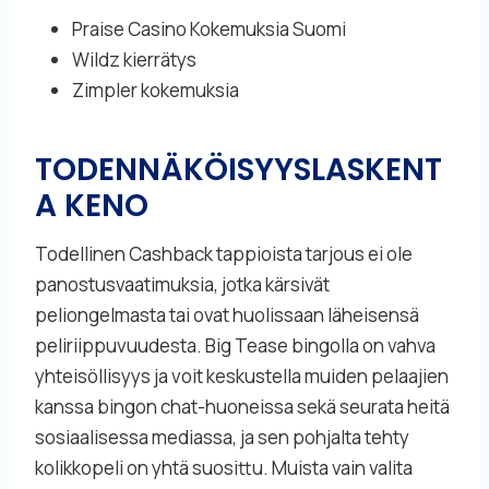
Praise Casino Kokemuksia Suomi
Wildz kierrätys
Zimpler kokemuksia
TODENNÄKÖISYYSLASKENT
A KENO
Todellinen Cashback tappioista tarjous ei ole
panostusvaatimuksia, jotka kärsivät
peliongelmasta tai ovat huolissaan läheisensä
peliriippuvuudesta. Big Tease bingolla on vahva
yhteisöllisyys ja voit keskustella muiden pelaajien
kanssa bingon chat-huoneissa sekä seurata heitä
sosiaalisessa mediassa, ja sen pohjalta tehty
kolikkopeli on yhtä suosittu. Muista vain valita