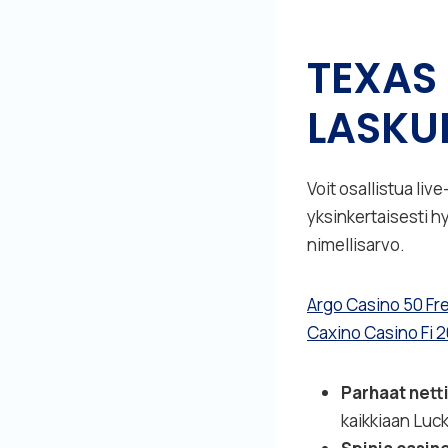
TEXAS
LASKU
Voit osallistua li
yksinkertaisesti h
nimellisarvo.
Argo Casino 50 Fr
Caxino Casino Fi 
Parhaat nett
kaikkiaan Luck