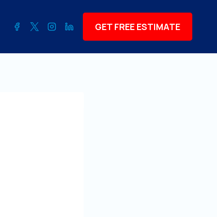
GET FREE ESTIMATE