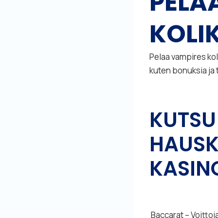
PELA
KOLI
Pelaa vampires kol
kuten bonuksia ja t
KUTSU
HAUSK
KASIN
Baccarat – Voittoj