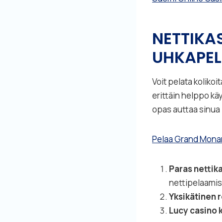
NETTIKA
UHKAPEL
Voit pelata kolikoi
erittäin helppo kä
opas auttaa sinua
Pelaa Grand Monar
Paras nettik
nettipelaamis
Yksikätinen 
Lucy casino 