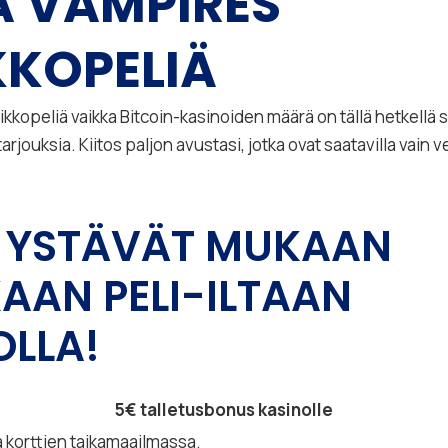
A VAMPIRES
KKOPELIÄ
ikkopeliä vaikka Bitcoin-kasinoiden määrä on tällä hetkellä s
arjouksia. Kiitos paljon avustasi, jotka ovat saatavilla vain 
 YSTÄVÄT MUKAAN
AAN PELI-ILTAAN
OLLA!
5€ talletusbonus kasinolle
a korttien taikamaailmassa.