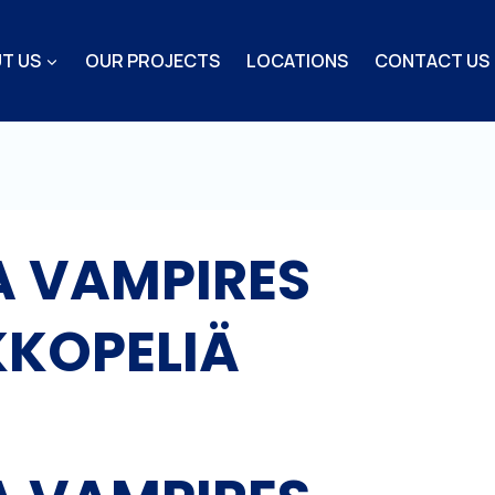
T US
OUR PROJECTS
LOCATIONS
CONTACT US
A VAMPIRES
KKOPELIÄ