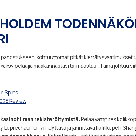
 HOLDEM TODENNÄKÖ
RI
ve-panostukseen, kohtuuttomat pitkät kierrätysvaatimukset ta
yväksy pelaajia maakunnastasi tai maastasi. Tämä johtuu sii
ee Spins
2025 Review
ikasinot ilman rekisteröitymistä:
Pelaa vampires kolikkop
y Leprechaun on viihdyttävä ja jännittävä kolikkopeli, Shan