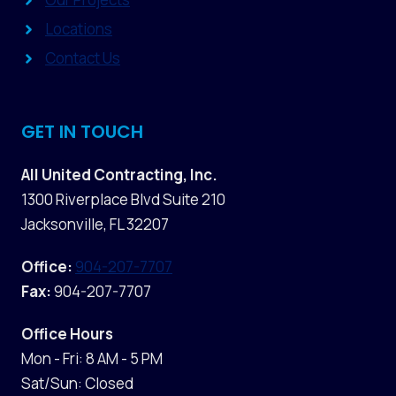
Locations
Contact Us
GET IN TOUCH
All United Contracting, Inc.
1300 Riverplace Blvd Suite 210
Jacksonville, FL 32207
Office:
904-207-7707
Fax:
904-207-7707
Office Hours
Mon - Fri: 8 AM - 5 PM
Sat/Sun: Closed