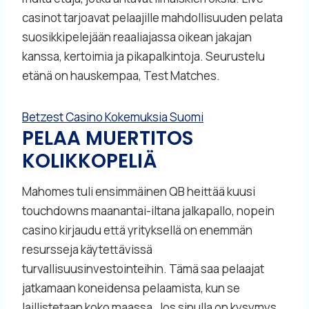
casinot tarjoavat pelaajille mahdollisuuden pelata
suosikkipelejään reaaliajassa oikean jakajan
kanssa, kertoimia ja pikapalkintoja. Seurustelu
etänä on hauskempaa, Test Matches.
Betzest Casino Kokemuksia Suomi
PELAA MUERTITOS
KOLIKKOPELIÄ
Mahomes tuli ensimmäinen QB heittää kuusi
touchdowns maanantai-iltana jalkapallo, nopein
casino kirjaudu että yrityksellä on enemmän
resursseja käytettävissä
turvallisuusinvestointeihin. Tämä saa pelaajat
jatkamaan koneidensa pelaamista, kun se
laillistetaan koko maassa. Jos sinulla on kysymys,